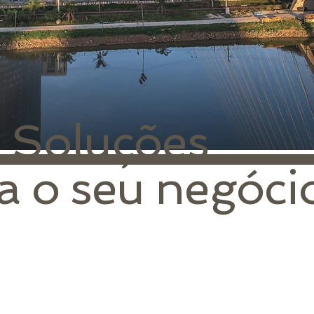
G
Soluções
a
o
seu
negóci