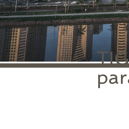
TI
par